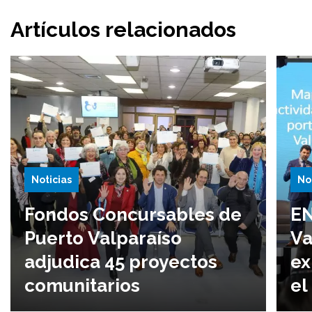
Artículos relacionados
Noticias
No
Fondos Concursables de
EN
Puerto Valparaíso
Va
adjudica 45 proyectos
ex
comunitarios
el