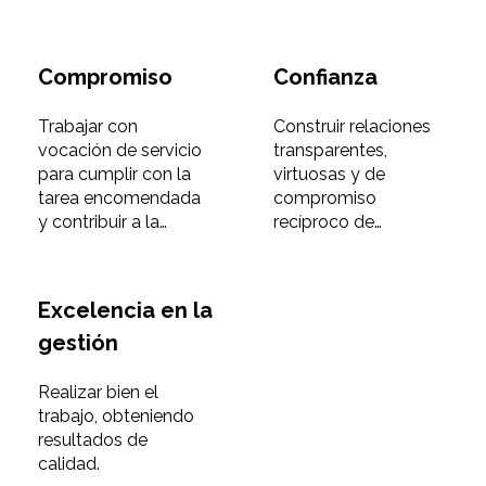
diversidad, los
distintos puntos de
vista y valorando las
Compromiso
Confianza
cualidades de los
demás.
Trabajar con
Construir relaciones
vocación de servicio
transparentes,
para cumplir con la
virtuosas y de
tarea encomendada
compromiso
y contribuir a la
recíproco de
defensa de los
cooperación con los
intereses de la
demás,
empresa y su misión.
estableciendo una
Excelencia en la
comunicación eficaz.
gestión
Realizar bien el
trabajo, obteniendo
resultados de
calidad.