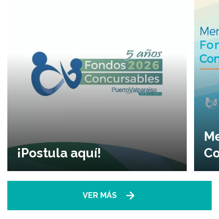
Me
¡Postula aquí!
Co
VER MÁS