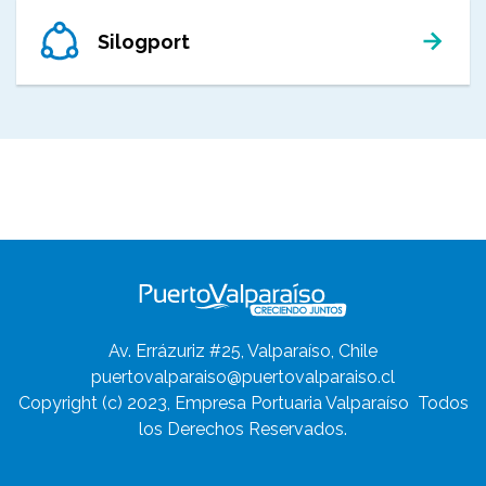
Silogport
Av. Errázuriz #25, Valparaíso, Chile
puertovalparaiso@puertovalparaiso.cl
Copyright (c) 2023, Empresa Portuaria Valparaíso
Todos
los Derechos Reservados.