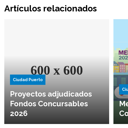
Artículos relacionados
Ciudad Puerto
Ci
Proyectos adjudicados
Fondos Concursables
Me
2026
Co