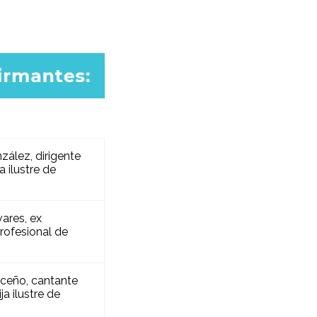
nzález, dirigente
ja ilustre de
vares, ex
profesional de
iceño, cantante
ja ilustre de