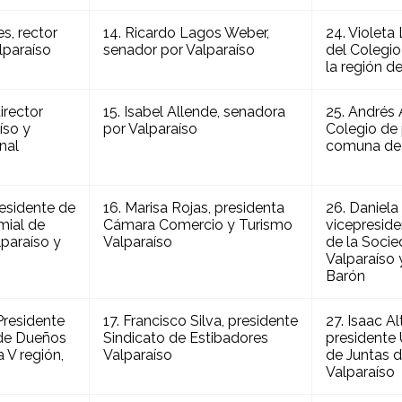
s, rector
14. Ricardo Lagos Weber,
24. Violeta
lparaíso
senador por Valparaíso
del Colegio
la región d
irector
15. Isabel Allende, senadora
25. Andrés 
íso y
por Valparaíso
Colegio de 
nal
comuna de 
residente de
16. Marisa Rojas, presidenta
26. Daniela 
mial de
Cámara Comercio y Turismo
vicepreside
lparaíso y
Valparaíso
de la Socie
Valparaíso 
Barón
Presidente
17. Francisco Silva, presidente
27. Isaac A
 de Dueños
Sindicato de Estibadores
presidente
 V región,
Valparaíso
de Juntas 
Valparaíso