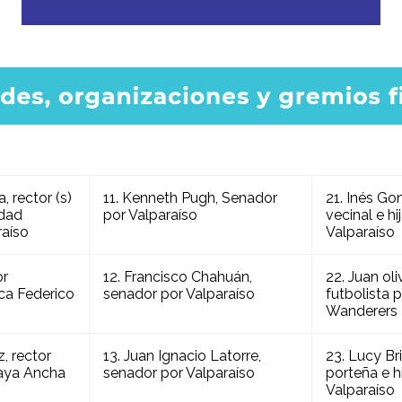
, rector (s)
11. Kenneth Pugh, Senador
21. Inés Go
idad
por Valparaíso
vecinal e hi
raíso
Valparaíso
or
12. Francisco Chahuán,
22. Juan oli
ca Federico
senador por Valparaíso
futbolista 
Wanderers
, rector
13. Juan Ignacio Latorre,
23. Lucy Br
laya Ancha
senador por Valparaíso
porteña e hi
Valparaíso