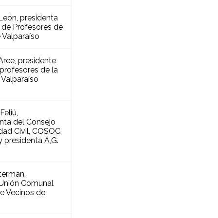
 León, presidenta
 de Profesores de
e Valparaíso
Arce, presidente
profesores de la
Valparaíso
Feliú,
nta del Consejo
dad Civil, COSOC,
y presidenta A,G.
lterman,
 Unión Comunal
de Vecinos de