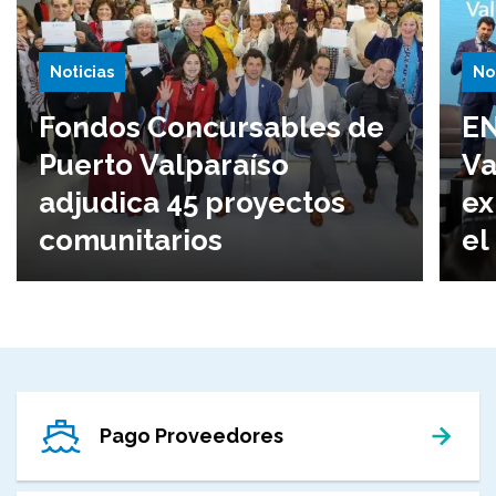
Noticias
No
Fondos Concursables de
EN
Puerto Valparaíso
Va
adjudica 45 proyectos
ex
comunitarios
el
Pago Proveedores