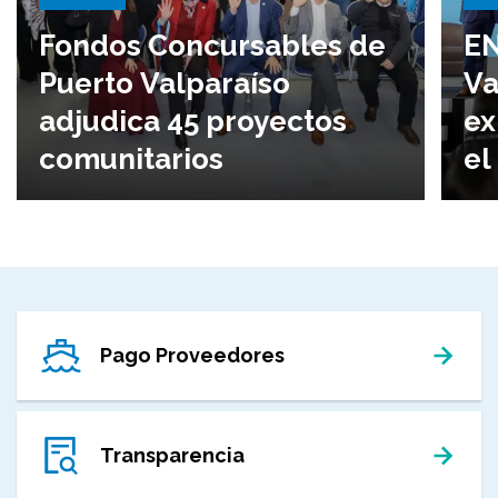
Fondos Concursables de
EN
Puerto Valparaíso
Va
adjudica 45 proyectos
ex
comunitarios
el
Pago Proveedores
Transparencia