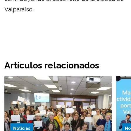
Valparaíso.
Artículos relacionados
Noticias
No