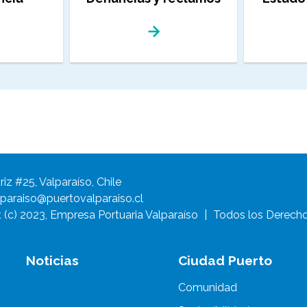
riz #25, Valparaíso, Chile
paraiso@puertovalparaiso.cl
 (c) 2023, Empresa Portuaria Valparaíso
|
Todos los Derecho
Noticias
Ciudad Puerto
Comunidad