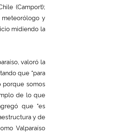
hile (Camport);
, meteorólogo y
icio midiendo la
raíso, valoró la
ntando que “para
lo porque somos
emplo de lo que
agregó que “es
aestructura y de
como Valparaíso