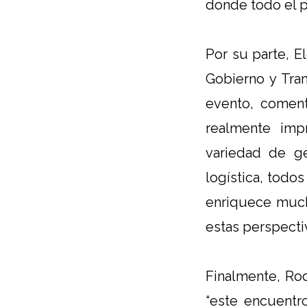
donde todo el p
Por su parte, E
Gobierno y Tra
evento, coment
realmente impr
variedad de g
logística, todo
enriquece much
estas perspecti
Finalmente, Ro
“este encuentro