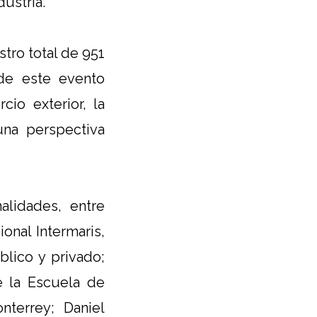
ustria.
tro total de 951
 de este evento
io exterior, la
una perspectiva
alidades, entre
ional Intermaris,
lico y privado;
e la Escuela de
terrey; Daniel