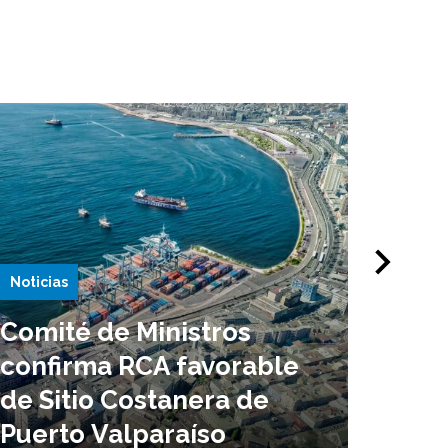
Noticias
Notici
Comité de Ministros
Puer
confirma RCA favorable
en l
de Sitio Costanera de
infr
Puerto Valparaíso
ampl