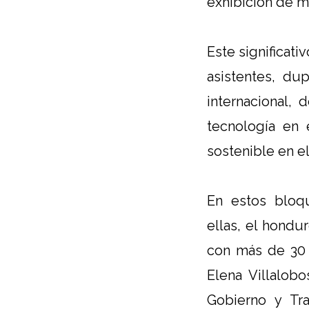
exhibición de m
Este significat
asistentes, du
internacional,
tecnología en 
sostenible en el
En estos bloqu
ellas, el hondur
con más de 30 
Elena Villalob
Gobierno y Tr