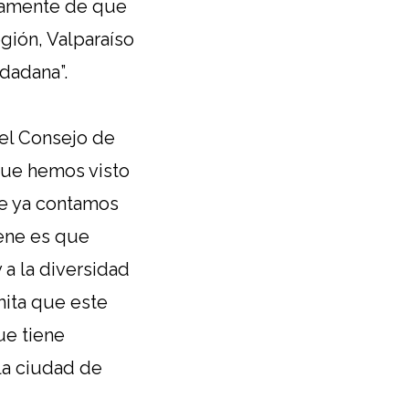
ivamente de que
gión, Valparaíso
dadana”.
el Consejo de
que hemos visto
de ya contamos
iene es que
 a la diversidad
mita que este
ue tiene
la ciudad de