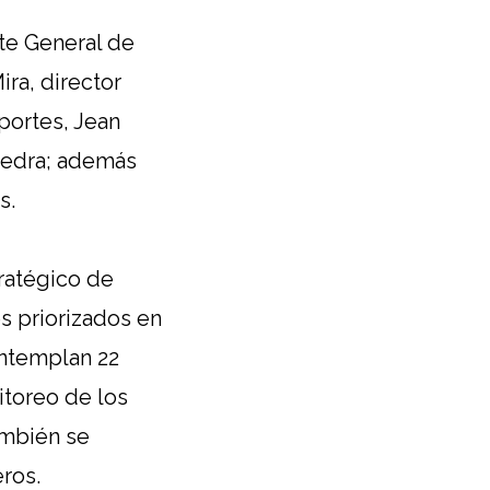
nte General de
ira, director
portes, Jean
avedra; además
s.
ratégico de
s priorizados en
ontemplan 22
itoreo de los
ambién se
ros.