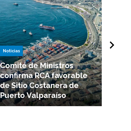
Noticias
Notici
Comité de Ministros
Puer
confirma RCA favorable
en l
de Sitio Costanera de
infr
Puerto Valparaíso
ampl