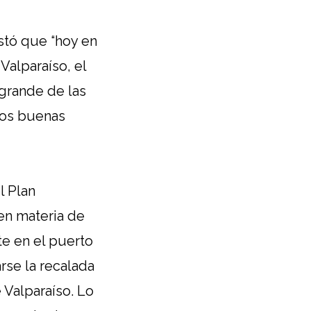
stó que “hoy en
Valparaíso, el
 grande de las
mos buenas
l Plan
 en materia de
te en el puerto
rse la recalada
 Valparaíso. Lo