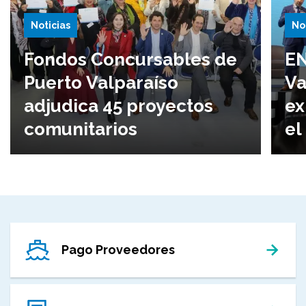
Noticias
No
Fondos Concursables de
EN
Puerto Valparaíso
Va
adjudica 45 proyectos
ex
comunitarios
el
Pago Proveedores