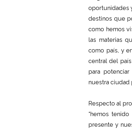
oportunidades 
destinos que po
como hemos vis
las materias q
como país, y en
central del paí
para potenciar
nuestra ciudad 
Respecto al pr
“hemos tenido 
presente y nues