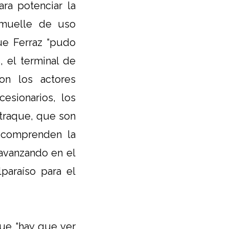
ra potenciar la
 muelle de uso
ue Ferraz “pudo
, el terminal de
on los actores
esionarios, los
atraque, que son
 comprenden la
 avanzando en el
paraíso para el
que “hay que ver