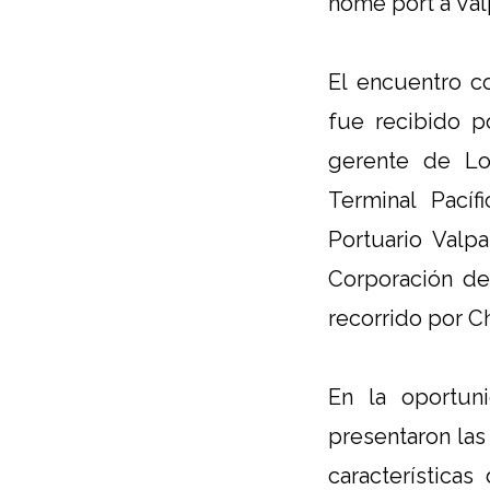
home port a Val
El encuentro c
fue recibido p
gerente de Log
Terminal Pací
Portuario Valpa
Corporación de
recorrido por Ch
En la oportuni
presentaron las
característica