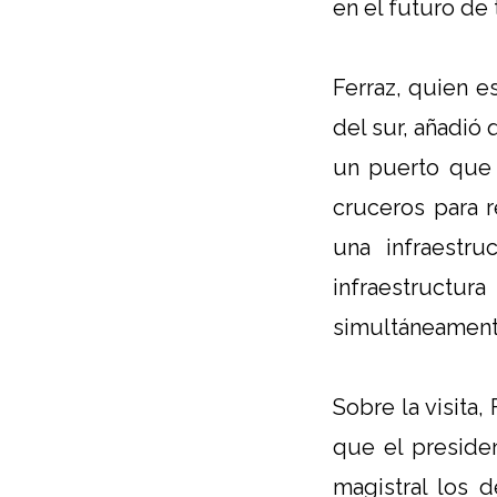
en el futuro de
Ferraz, quien es
del sur, añadió 
un puerto que
cruceros para r
una infraestr
infraestructu
simultáneament
Sobre la visita
que el preside
magistral los d