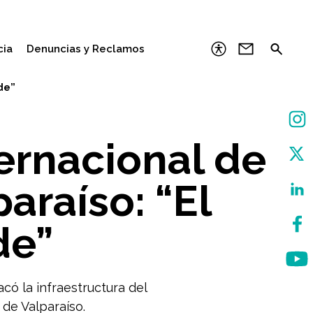
cia
Denuncias y Reclamos
nde”
ernacional de
araíso: “El
de”
acó la infraestructura del
 de Valparaíso.