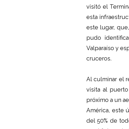
visitó el Term
esta infraestruc
este lugar, que
pudo identific
Valparaíso y es
cruceros.
Al culminar el 
visita al puert
próximo a un ae
América, este ú
del 50% de tod