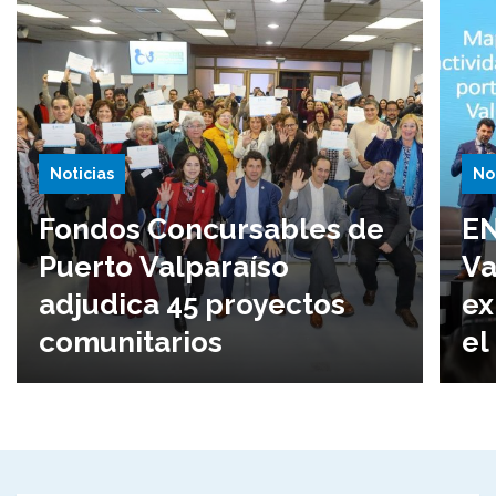
Noticias
No
Fondos Concursables de
EN
Puerto Valparaíso
Va
adjudica 45 proyectos
ex
comunitarios
el