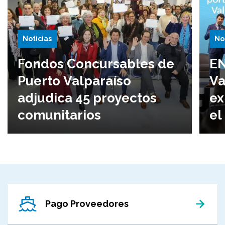
Noticias
No
Fondos Concursables de
EN
Puerto Valparaíso
Va
adjudica 45 proyectos
ex
comunitarios
el
Pago Proveedores