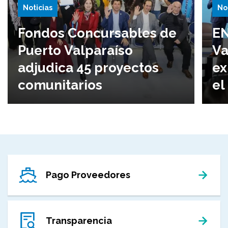
Noticias
No
Fondos Concursables de
EN
Puerto Valparaíso
Va
adjudica 45 proyectos
ex
comunitarios
el
Pago Proveedores
Transparencia