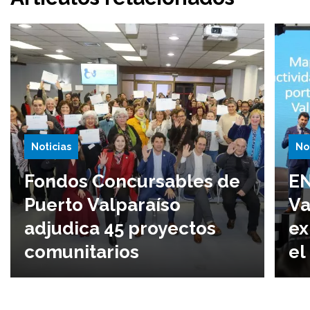
Noticias
No
Fondos Concursables de
EN
Puerto Valparaíso
Va
adjudica 45 proyectos
ex
comunitarios
el