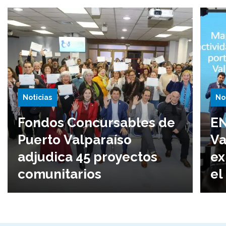
Noticias
No
Fondos Concursables de
EN
Puerto Valparaíso
Va
adjudica 45 proyectos
ex
comunitarios
el