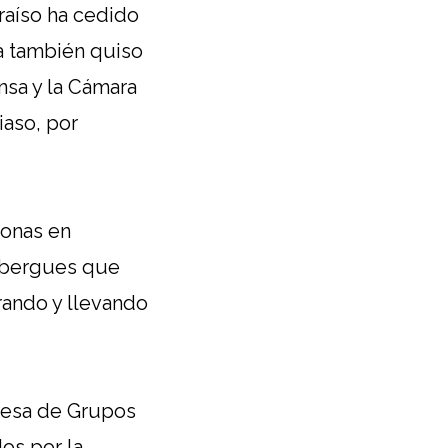
raíso ha cedido
oa también quiso
nsa y la Cámara
iaso, por
sonas en
albergues que
rando y llevando
Mesa de Grupos
os por la