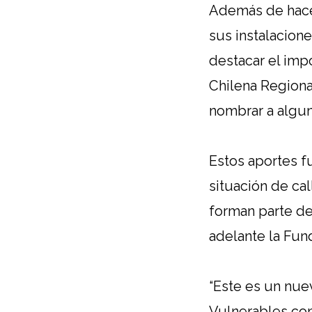
Además de hacer
sus instalacion
destacar el imp
Chilena Regiona
nombrar a algun
Estos aportes f
situación de ca
forman parte de
adelante la Fun
“Este es un nue
Vulnerables con