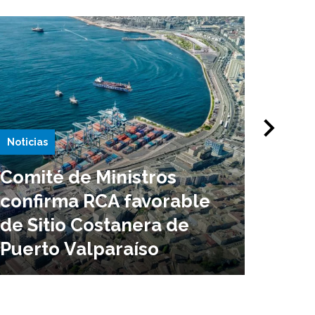
Noticias
Notici
Comité de Ministros
Puer
confirma RCA favorable
en l
de Sitio Costanera de
infr
Puerto Valparaíso
ampl