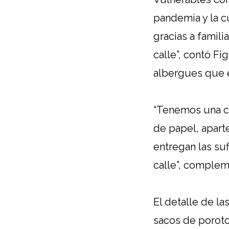
pandemia y la c
gracias a famil
calle”, contó F
albergues que e
“Tenemos una ca
de papel, apart
entregan las su
calle”, compleme
El detalle de la
sacos de poroto