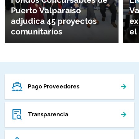
Puerto Valparaíso
Va
adjudica 45 proyectos
ex
comunitarios
el
Pago Proveedores
Transparencia