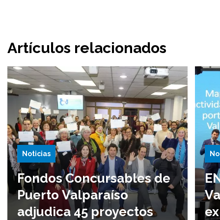
Artículos relacionados
Noticias
No
Fondos Concursables de
EN
Puerto Valparaíso
Va
adjudica 45 proyectos
ex