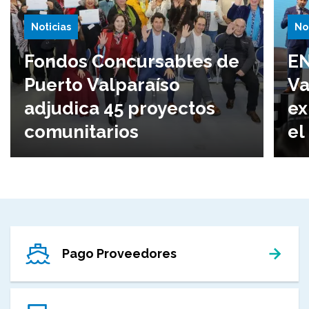
Noticias
No
Fondos Concursables de
EN
Puerto Valparaíso
Va
adjudica 45 proyectos
ex
comunitarios
el
Pago Proveedores