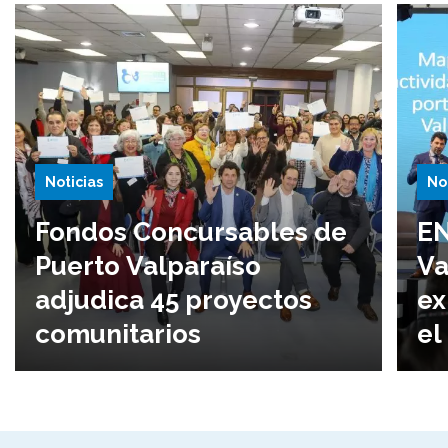
Noticias
No
Fondos Concursables de
EN
Puerto Valparaíso
Va
adjudica 45 proyectos
ex
comunitarios
el