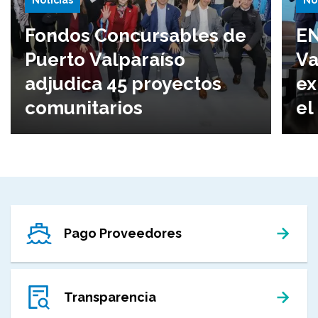
Fondos Concursables de
EN
Puerto Valparaíso
Va
adjudica 45 proyectos
ex
comunitarios
el
Pago Proveedores
Transparencia