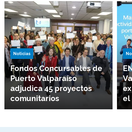
Noticias
No
Fondos Concursables de
EN
Puerto Valparaíso
Va
adjudica 45 proyectos
ex
comunitarios
el