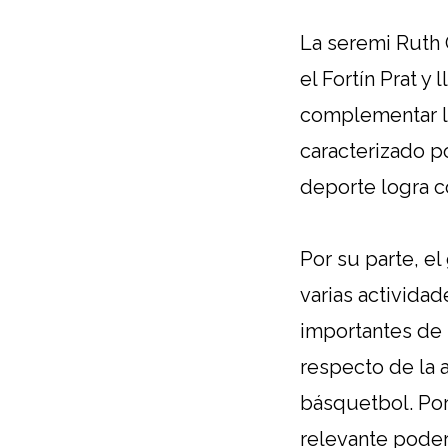
La seremi Ruth 
el Fortín Prat y
complementar lo
caracterizado po
deporte logra c
Por su parte, e
varias activida
importantes de l
respecto de la a
básquetbol. Por
relevante poder