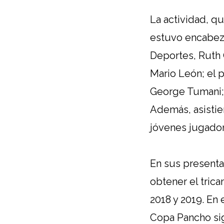
La actividad, qu
estuvo encabeza
Deportes, Ruth O
Mario León; el 
George Tumani; 
Además, asistie
jóvenes jugador
En sus presentac
obtener el tric
2018 y 2019. En
Copa Pancho sig