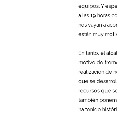
equipos. Y esp
a las 19 horas 
nos vayan a ac
están muy motiv
En tanto, el al
motivo de treme
realización de 
que se desarrol
recursos que so
también ponemos
ha tenido histór