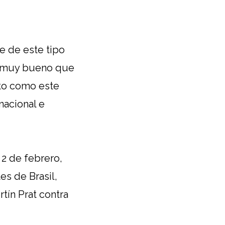
e de este tipo
es muy bueno que
ato como este
acional e
l 2 de febrero,
es de Brasil,
tín Prat contra