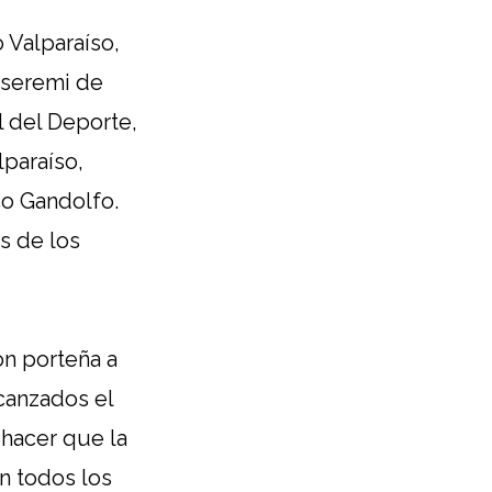
 Valparaíso,
 seremi de
l del Deporte,
lparaíso,
co Gandolfo.
s de los
ón porteña a
canzados el
 hacer que la
n todos los