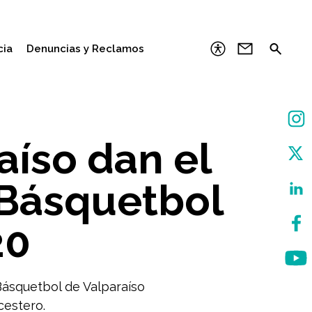
cia
Denuncias y Reclamos
aíso dan el
 Básquetbol
20
Básquetbol de Valparaíso
cestero.