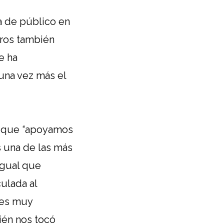
a de público en
tros también
e ha
 una vez más el
tó que “apoyamos
s una de las más
 igual que
culada al
 es muy
ién nos tocó