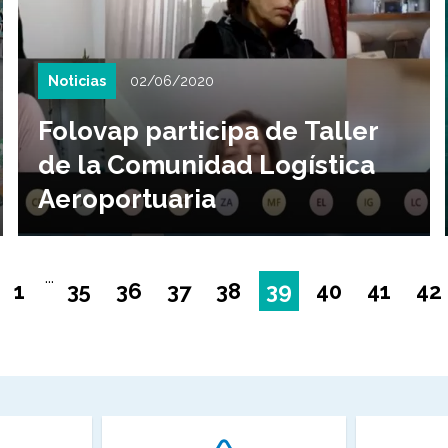
Noticias
02/06/2020
Folovap participa de Taller
de la Comunidad Logística
Aeroportuaria
...
1
35
36
37
38
39
40
41
42